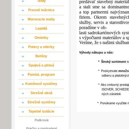
Tehly
predávať stavebný materiál
a stali sme sa dominantn
Presné tvárnice
a top partnermi najvýzna
firiem. Okrem stavebnýc
Murovacie malty
služby, servis a starostli
poradíme v ob-
Lepidlá
lasti sadrokartónových sy
s výpočtami materiálov a
Omietky
Veríme, že s našimi službam
Potery a stierky
Výhody nákupu u nás:
Betóny
* Široký sortiment
t
Spojivá a plnivá
* Poskytnutie
množst
Pamiat. program
odberu a platobných p
Komínové systémy
* Ako zmluvný predajca via
ISOVER, SCHIEDEL a iné ) po
Strešné okná
ných zásielok
Strešné systémy
* Ponúkame využitie našich
Tepelné izolácie
Podkrovie
Priečky a predsadené