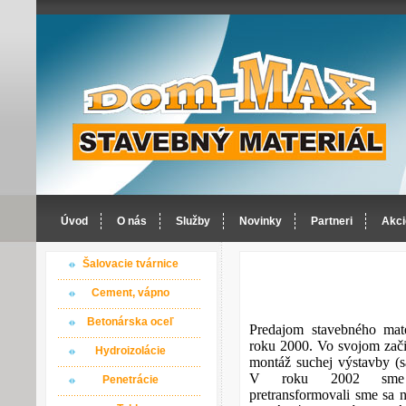
Úvod
O nás
Služby
Novinky
Partneri
Akci
Šalovacie tvárnice
Cement, vápno
Betonárska oceľ
Predajom stavebného mat
roku 2000. Vo svojom začia
Hydroizolácie
montáž suchej výstavby (s
V roku 2002 sme ro
Penetrácie
pretransformovali sme sa n