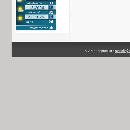
© 2007 Zooprodukt •
redakčný 