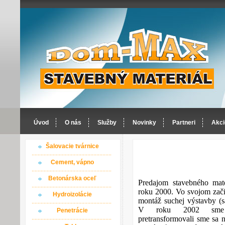
Úvod
O nás
Služby
Novinky
Partneri
Akci
Šalovacie tvárnice
Cement, vápno
Betonárska oceľ
Predajom stavebného mat
roku 2000. Vo svojom začia
Hydroizolácie
montáž suchej výstavby (s
V roku 2002 sme ro
Penetrácie
pretransformovali sme sa n