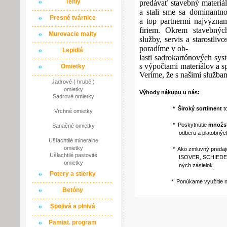
Tehly
predávať stavebný materiál
a stali sme sa dominantn
Presné tvárnice
a top partnermi najvýzna
firiem. Okrem stavebnýc
Murovacie malty
služby, servis a starostli
poradíme v ob-
Lepidlá
lasti sadrokartónových sy
s výpočtami materiálov a
Omietky
Veríme, že s našimi službam
Jadrové ( hrubé )
omietky
Výhody nákupu u nás:
Sadrové omietky
* Široký sortiment
t
Vrchné omietky
* Poskytnutie
množst
Sanačné omietky
odberu a platobných p
Ušľachtilé minerálne
omietky
* Ako zmluvný predajca via
Ušlachtilé pastovité
ISOVER, SCHIEDEL a iné ) po
omietky
ných zásielok
Potery a stierky
* Ponúkame využitie našich
Betóny
Spojivá a plnivá
Pamiat. program