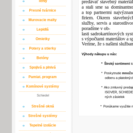
Tehly
predávať stavebný materiál
a stali sme sa dominantn
Presné tvárnice
a top partnermi najvýzna
firiem. Okrem stavebnýc
Murovacie malty
služby, servis a starostli
poradíme v ob-
Lepidlá
lasti sadrokartónových sy
s výpočtami materiálov a
Omietky
Veríme, že s našimi službam
Potery a stierky
Výhody nákupu u nás:
Betóny
* Široký sortiment
t
Spojivá a plnivá
* Poskytnutie
množst
Pamiat. program
odberu a platobných p
Komínové systémy
* Ako zmluvný predajca via
ISOVER, SCHIEDEL a iné ) po
Schiedel
ných zásielok
Strešné okná
* Ponúkame využitie našich
Strešné systémy
Tepelné izolácie