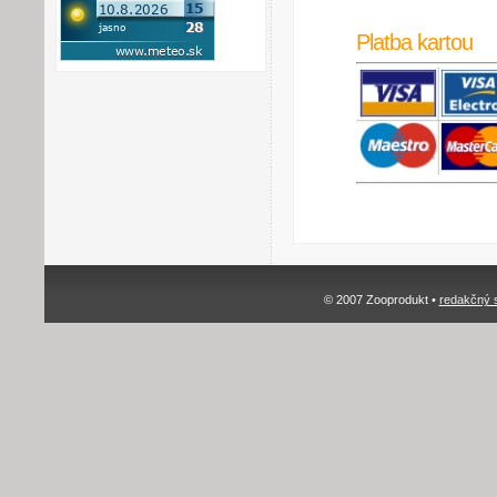
Platba kartou
© 2007 Zooprodukt •
redakčný 