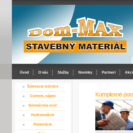
Úvod
O nás
Služby
Novinky
Partneri
Akci
Šalovacie tvárnice
Komplexné por
Cement, vápno
Betonárska oceľ
Hydroizolácie
Penetrácie