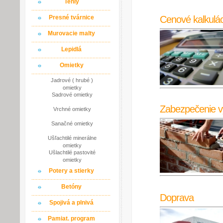
Tehly
Cenové kalkulác
Presné tvárnice
Murovacie malty
Lepidlá
Omietky
Jadrové ( hrubé )
omietky
Sadrové omietky
Zabezpečenie v
Vrchné omietky
Sanačné omietky
Ušľachtilé minerálne
omietky
Ušlachtilé pastovité
omietky
Potery a stierky
Betóny
Doprava
Spojivá a plnivá
Pamiat. program