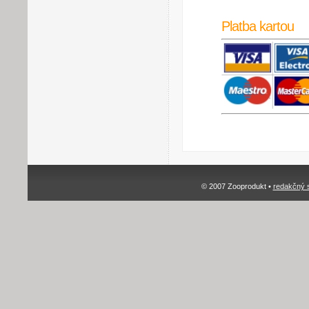
Platba kartou
© 2007 Zooprodukt •
redakčný 