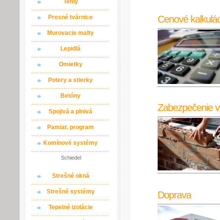
Tehly
Cenové kalkulác
Presné tvárnice
Murovacie malty
Lepidlá
Omietky
Potery a stierky
Betóny
Zabezpečenie v
Spojivá a plnivá
Pamiat. program
Komínové systémy
Schiedel
Strešné okná
Strešné systémy
Doprava
Tepelné izolácie