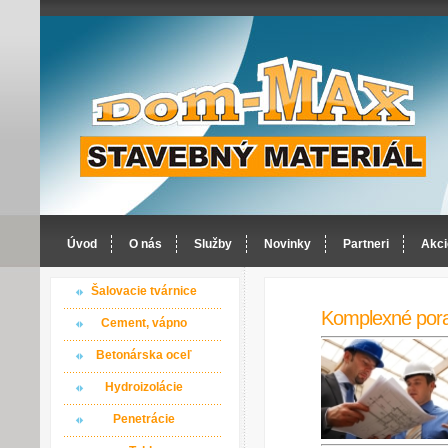
Úvod
O nás
Služby
Novinky
Partneri
Akci
Šalovacie tvárnice
Komplexné por
Cement, vápno
Betonárska oceľ
Hydroizolácie
Penetrácie