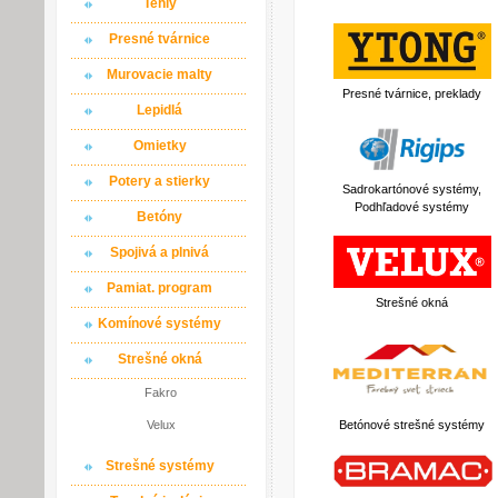
Tehly
Presné tvárnice
Murovacie malty
Presné tvárnice, preklady
Lepidlá
Omietky
Potery a stierky
Sadrokartónové systémy,
Podhľadové systémy
Betóny
Spojivá a plnivá
Pamiat. program
Strešné okná
Komínové systémy
Strešné okná
Fakro
Betónové strešné systémy
Velux
Strešné systémy