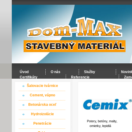
Úvod
O nás
Služby
Novin
Certifikáty
Referencie
Zame
Šalovacie tvárnice
Naši p
Cement, vápno
Betonárska oceľ
Hydroizolácie
Potery, betóny, malty,
Penetrácie
omietky, lepidlá