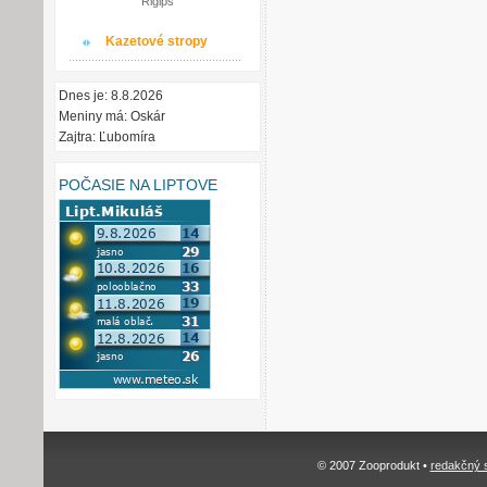
Rigips
Kazetové stropy
Dnes je: 8.8.2026
Meniny má: Oskár
Zajtra: Ľubomíra
POČASIE NA LIPTOVE
© 2007 Zooprodukt •
redakčný 