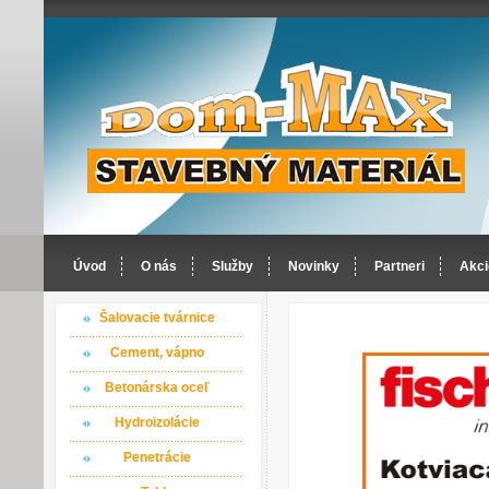
Úvod
O nás
Služby
Novinky
Partneri
Akci
Šalovacie tvárnice
Cement, vápno
Betonárska oceľ
Hydroizolácie
Penetrácie