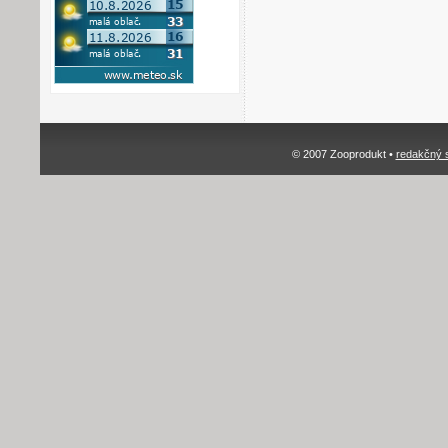
© 2007 Zooprodukt •
redakčný 