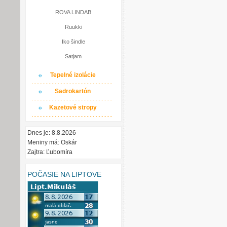
ROVA LINDAB
Ruukki
Iko šindle
Satjam
Tepelné izolácie
Sadrokartón
Kazetové stropy
Dnes je: 8.8.2026
Meniny má: Oskár
Zajtra: Ľubomíra
POČASIE NA LIPTOVE