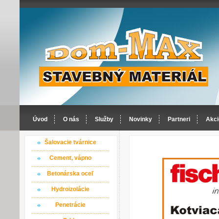
Úvod
O nás
Služby
Novinky
Partneri
Akci
Šalovacie tvárnice
Cement, vápno
Betonárska oceľ
Hydroizolácie
Penetrácie