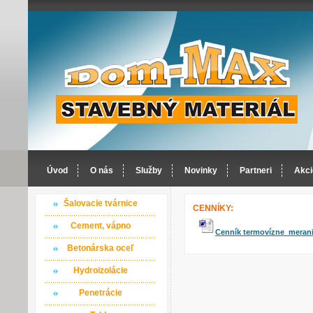
Úvod
O nás
Služby
Novinky
Partneri
Akci
Šalovacie tvárnice
CENNÍKY:
Cement, vápno
Cenník termovízne meran
Betonárska oceľ
Hydroizolácie
Penetrácie