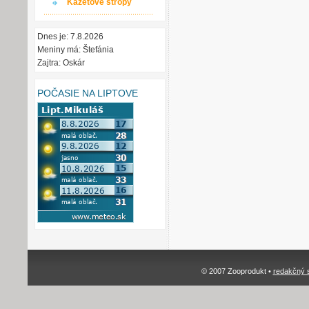
Kazetové stropy
Dnes je: 7.8.2026
Meniny má: Štefánia
Zajtra: Oskár
POČASIE NA LIPTOVE
© 2007 Zooprodukt •
redakčný 