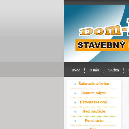
Úvod
O nás
Služby
Šalovacie tvárnice
Cement, vápno
Betonárska oceľ
Hydroizolácie
Penetrácie