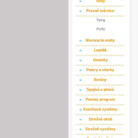
Tehly
Presné tvárnice
Ytong
Porfix
Murovacie malty
Lepidlá
Omietky
Potery a stierky
Betóny
Spojivá a plnivá
Pamiat. program
Komínové systémy
Strešné okná
Strešné systémy