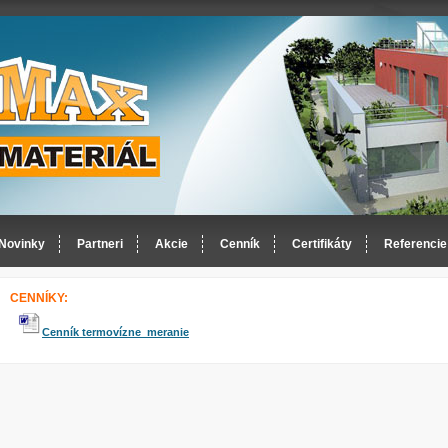
Novinky
Partneri
Akcie
Cenník
Certifikáty
Referencie
CENNÍKY:
Cenník termovízne meranie