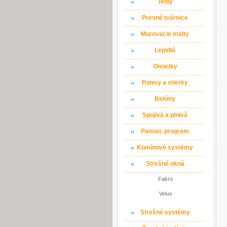
Tehly
Presné tvárnice
Murovacie malty
Lepidlá
Omietky
Potery a stierky
Betóny
Spojivá a plnivá
Pamiat. program
Komínové systémy
Strešné okná
Fakro
Velux
Strešné systémy