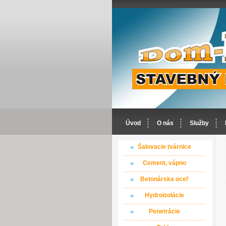
Úvod
O nás
Služby
Šalovacie tvárnice
Cement, vápno
Betonárska oceľ
Hydroizolácie
Penetrácie