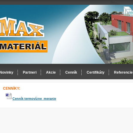
Novinky
Partneri
Akcie
Cenník
Certifikáty
Referencie
CENNÍKY:
Cenník termovízne meranie