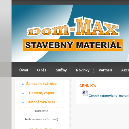
Úvod
O nás
Služby
Novinky
Partneri
Akci
Šalovacie tvárnice
CENNÍKY:
Cement, vápno
Cenník termovízne meran
Betonárska oceľ
Kari siete
Rebrovaná oceľ (roxor)