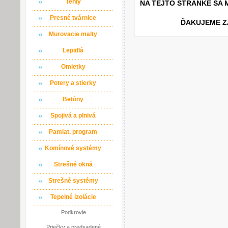
Tehly
NA TEJTO STRÁNKE SA
Presné tvárnice
ĎAKUJEME ZA P
Murovacie malty
Lepidlá
Omietky
Potery a stierky
Betóny
Spojivá a plnivá
Pamiat. program
Komínové systémy
Strešné okná
Strešné systémy
Tepelné izolácie
Podkrovie
Priečky a predsadené