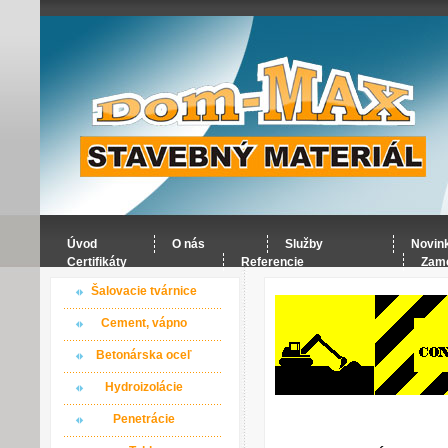
Úvod
O nás
Služby
Novin
Certifikáty
Referencie
Zame
Šalovacie tvárnice
Cement, vápno
Betonárska oceľ
Hydroizolácie
Penetrácie