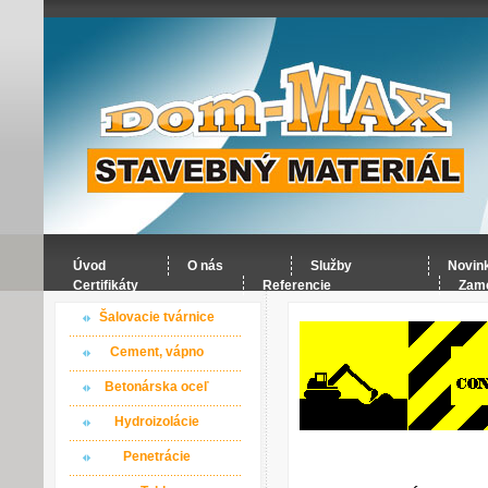
Úvod
O nás
Služby
Novin
Certifikáty
Referencie
Zame
Šalovacie tvárnice
Cement, vápno
Betonárska oceľ
Hydroizolácie
Penetrácie