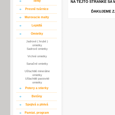
Tehly
NA TEJTO STRÁNKE SA
Presné tvárnice
ĎAKUJEME ZA P
Murovacie malty
Lepidlá
Omietky
Jadrové ( hrubé )
omietky
Sadrové omietky
Vrchné omietky
Sanačné omietky
Ušľachtilé minerálne
omietky
Ušlachtilé pastovité
omietky
Potery a stierky
Betóny
Spojivá a plnivá
Pamiat. program