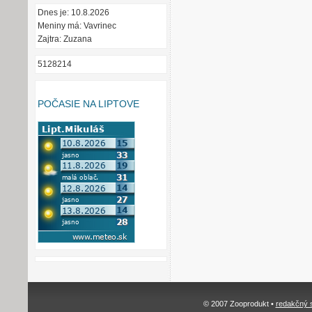
Dnes je: 10.8.2026
Meniny má: Vavrinec
Zajtra: Zuzana
5128214
POČASIE NA LIPTOVE
© 2007 Zooprodukt •
redakčný 