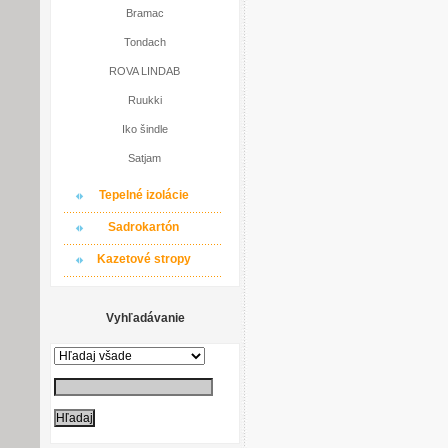
Bramac
Tondach
ROVA LINDAB
Ruukki
Iko šindle
Satjam
Tepelné izolácie
Sadrokartón
Kazetové stropy
Vyhľadávanie