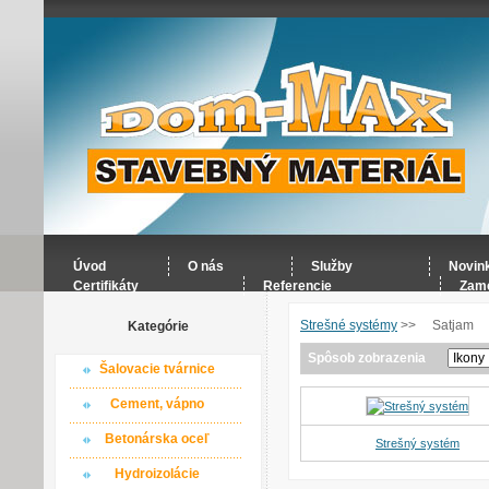
Úvod
O nás
Služby
Novin
Certifikáty
Referencie
Zame
Strešné systémy
>>
Satjam
Kategórie
Spôsob zobrazenia
Šalovacie tvárnice
Cement, vápno
Betonárska oceľ
Strešný systém
Hydroizolácie