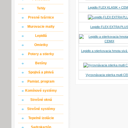
Lepidlo FLEX KLASIK + CEM
Tehly
Presné tvárnice
Murovacie malty
Lepidlo FLEX EXTRA PLU
Lepidlá
Omietky
Lepidlo a stierkovacia hmota siv
Potery a stierky
Betóny
Spojivá a plnivá
Vyrovnávacia stierka mutli C
Pamiat. program
Komínové systémy
Strešné okná
Strešné systémy
Tepelné izolácie
Sadrokartón