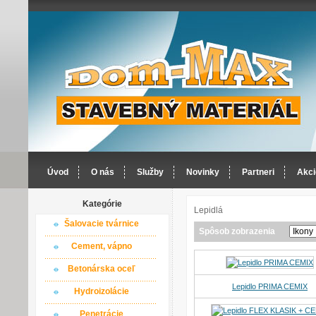
Úvod
O nás
Služby
Novinky
Partneri
Akci
Kategórie
Lepidlá
Šalovacie tvárnice
Spôsob zobrazenia
Cement, vápno
Betonárska oceľ
Lepidlo PRIMA CEMIX
Hydroizolácie
Penetrácie