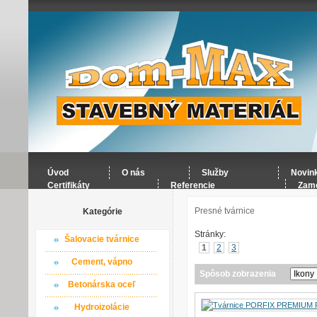
Úvod
O nás
Služby
Novin
Certifikáty
Referencie
Zame
Presné tvárnice
Kategórie
Stránky:
Šalovacie tvárnice
1
2
3
Cement, vápno
Spôsob zobrazenia
Betonárska oceľ
Hydroizolácie