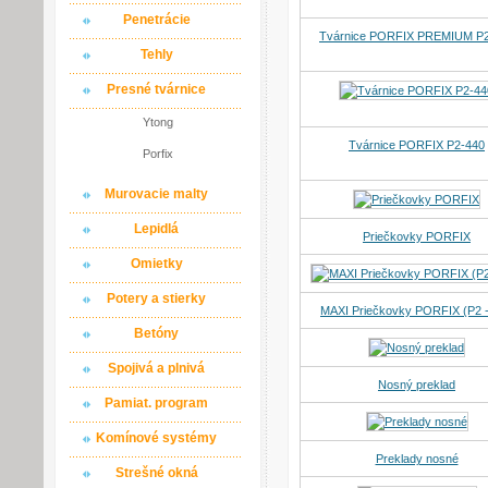
Penetrácie
Tvárnice PORFIX PREMIUM P
Tehly
Presné tvárnice
Ytong
Tvárnice PORFIX P2-440
Porfix
Murovacie malty
Lepidlá
Priečkovky PORFIX
Omietky
Potery a stierky
MAXI Priečkovky PORFIX (P2 
Betóny
Spojivá a plnivá
Nosný preklad
Pamiat. program
Komínové systémy
Preklady nosné
Strešné okná