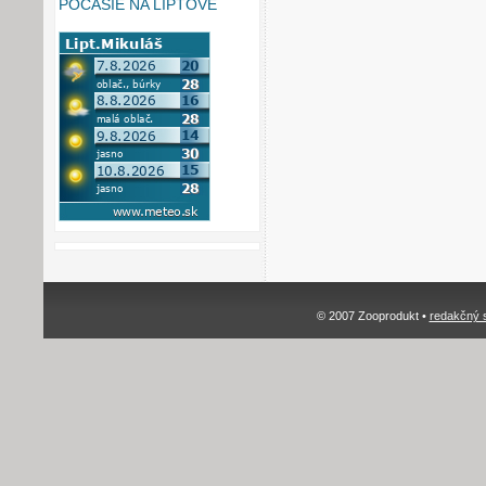
POČASIE NA LIPTOVE
© 2007 Zooprodukt •
redakčný 