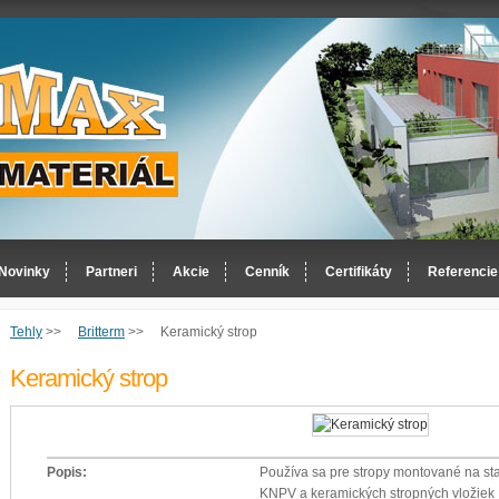
Novinky
Partneri
Akcie
Cenník
Certifikáty
Referencie
Tehly
>>
Britterm
>>
Keramický strop
Keramický strop
Popis:
Používa sa pre stropy montované na st
KNPV a keramických stropných vložiek 