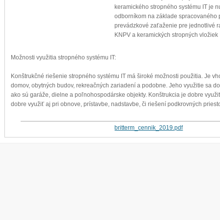
keramického stropného systému IT je n
odborníkom na základe spracovaného 
prevádzkové zaťaženie pre jednotlivé 
KNPV a keramických stropných vložiek
Možnosti využitia stropného systému IT:
Konštrukčné riešenie stropného systému IT má široké možnosti použitia. Je v
domov, obytných budov, rekreačných zariadení a podobne. Jeho využitie sa dop
ako sú garáže, dielne a poľnohospodárske objekty. Konštrukcia je dobre využit
dobre využiť aj pri obnove, prístavbe, nadstavbe, či riešení podkrovných priest
britterm_cennik_2019.pdf