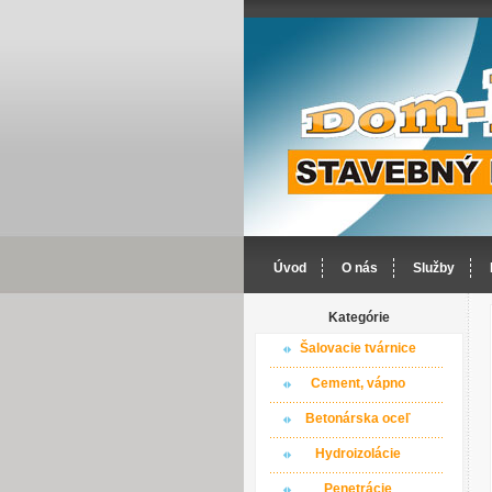
Úvod
O nás
Služby
Kategórie
Šalovacie tvárnice
Cement, vápno
Betonárska oceľ
Hydroizolácie
Penetrácie