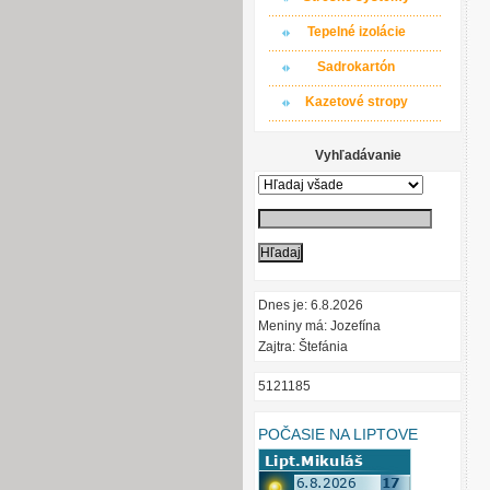
Tepelné izolácie
Sadrokartón
Kazetové stropy
Vyhľadávanie
Dnes je: 6.8.2026
Meniny má: Jozefína
Zajtra: Štefánia
5121185
POČASIE NA LIPTOVE