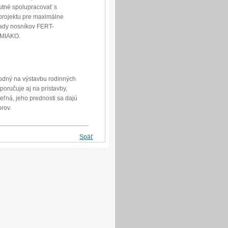
utné spolupracovať s
projektu pre maximálne
rady nosníkov FERT-
 MIAKO.
hodný na výstavbu rodinných
oručuje aj na prístavby,
eľná, jeho prednosti sa dajú
orov.
Späť