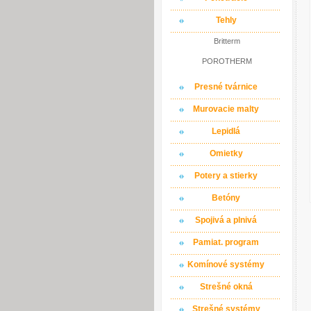
Tehly
Britterm
POROTHERM
Presné tvárnice
Murovacie malty
Lepidlá
Omietky
Potery a stierky
Betóny
Spojivá a plnivá
Pamiat. program
Komínové systémy
Strešné okná
Strešné systémy