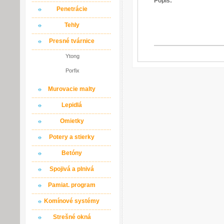
Popis:
Penetrácie
Tehly
Presné tvárnice
Ytong
Porfix
Murovacie malty
Lepidlá
Omietky
Potery a stierky
Betóny
Spojivá a plnivá
Pamiat. program
Komínové systémy
Strešné okná