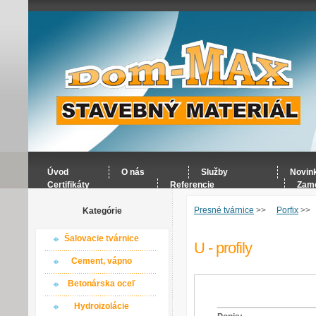
Úvod
O nás
Služby
Novin
Certifikáty
Referencie
Zame
Presné tvárnice
>>
Porfix
>>
Kategórie
Šalovacie tvárnice
U - profily
Cement, vápno
Betonárska oceľ
Hydroizolácie