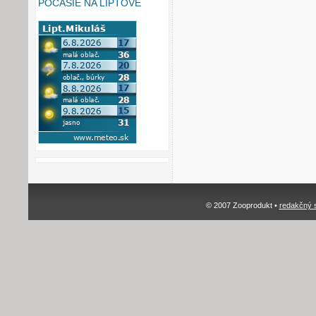
POČASIE NA LIPTOVE
© 2007 Zooprodukt •
redakčný 