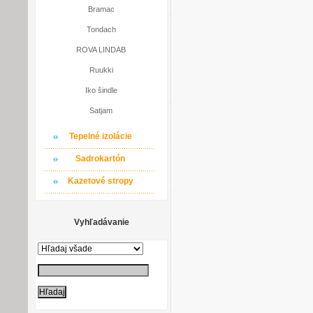
Bramac
Tondach
ROVA LINDAB
Ruukki
Iko šindle
Satjam
Tepelné izolácie
Sadrokartón
Kazetové stropy
Vyhľadávanie