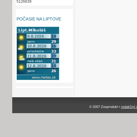
5126639
POČASIE NA LIPTOVE
© 2007 Zooprodukt •
redakčný 