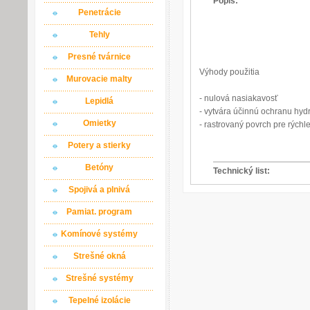
Popis:
Penetrácie
Tehly
Presné tvárnice
Výhody použitia
Murovacie malty
- nulová nasiakavosť
Lepidlá
- vytvára účinnú ochranu hyd
Omietky
- rastrovaný povrch pre rýchl
Potery a stierky
Betóny
Technický list:
Spojivá a plnivá
Pamiat. program
Komínové systémy
Strešné okná
Strešné systémy
Tepelné izolácie