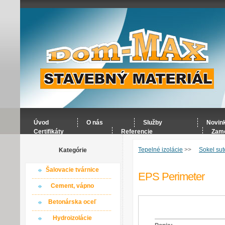
Úvod
O nás
Služby
Novin
Certifikáty
Referencie
Zame
Tepelné izolácie
>>
Sokel sut
Kategórie
Šalovacie tvárnice
EPS Perimeter
Cement, vápno
Betonárska oceľ
Hydroizolácie