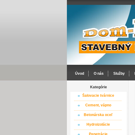
Úvod
O nás
Služby
Kategórie
Šalovacie tvárnice
Cement, vápno
Betonárska oceľ
Hydroizolácie
Penetrácie