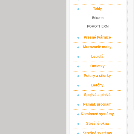
Tehly
Britterm
POROTHERM
Presné tvárnice
Murovacie malty
Lepidlá
Omietky
Potery a stierky
Betóny
Spojivá a plnivá
Pamiat. program
Komínové systémy
Strešné okná
Strešné systémy