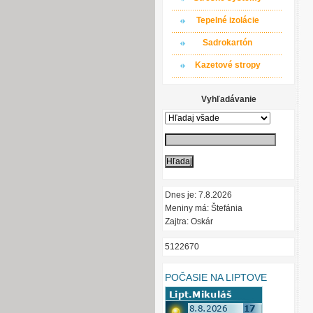
Tepelné izolácie
Sadrokartón
Kazetové stropy
Vyhľadávanie
Dnes je: 7.8.2026
Meniny má: Štefánia
Zajtra: Oskár
5122670
POČASIE NA LIPTOVE