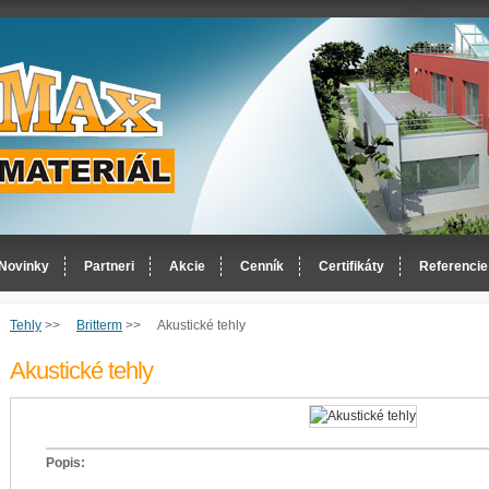
Novinky
Partneri
Akcie
Cenník
Certifikáty
Referencie
Tehly
>>
Britterm
>>
Akustické tehly
Akustické tehly
Popis: