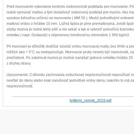
Pred murovaním vykonáme kontrolu vodorovnosti podkladu pre murovanie. Prí
nutné vyrovnať maltou a tým dosiahnuť vodorovný podklad pre murivo. Ako mu
vysokou tuhosťou určenú na murovanie ( MM 50 ). Medzi jednotlivými vrstvam
maltovú vrstvu o hrúbke 10 mm. Ložná špára je plne premaltovaná, zvislé špár
väzby muriva je nutné tehly píliť a nie sekať a tak si vytvoriť polovičnú tvarovk
omietku ( napr. Grobputz) s objemovou hmotnosťou minimálne 1 950 kg/m3.
Pri murovaní je dôležité dodržať súvislú vrstvu murovacej malty, bez trhlín a pr
nižších ako + 5°C sa nedoporučuje. Murovacie prvky nesmú byť namrznuté, z
znečistené. Po zatuhnutí muriva je možné nanášať jadrovú omietku hrúbky 25
z druhej strany.
Upozornenie: Z dôvodu zachovania vzduchovej nepriezvučnosti nepoužívať n
nevŕtať do steny alebo inak narušovať jednotlivé vrstvy steny, nakoľko to má 
nepriezvučnosti.
britterm_cennik_2019.pdf