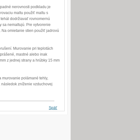
padné nerovnosti podkladu je
rovaciu maltu použiť maltu s
i tehál dodržiavať rovnomernú
y sa nemaltujú. Pre vytvorenie
u. Na omietanie stien použiť jadrovú
erušení. Murovanie pri teplotách
aprášené, mastné alebo inak
 mm z jednej strany a hrúbky 15 mm
a murovanie polámané tehly,
za následok zníženie vzduchovej
Späť