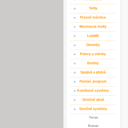
Tehly
Presné tvárnice
Murovacie malty
Lepidlá
Omietky
Potery a stierky
Betóny
Spojivá a plnivá
Pamiat. program
Komínové systémy
Strešné okná
Strešné systémy
Terran
Bramac