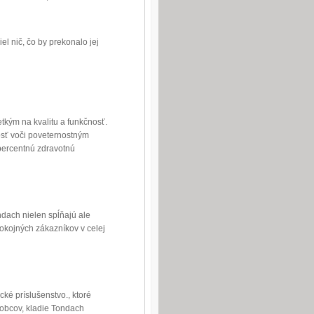
el nič, čo by prekonalo jej
tkým na kvalitu a funkčnosť.
osť voči poveternostným
percentnú zdravotnú
ndach nielen spĺňajú ale
okojných zákazníkov v celej
é príslušenstvo., ktoré
obcov, kladie Tondach