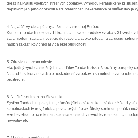
dôraz na kvalitu všetkých strešných doplnkov. Výhodou keramického príslušens
doplnkom je v jeho odolnosti a stálofarebnosti, nekeramické príslušenstvo je v
4. Najväčší výrobca pálených škridiel v strednej Európe
Koncern Tondach pôsobí v 11 krajínach a svoje produkty vyrába v 34 výrobných
stála modernizácia a investície do rozvoja a zdokonaľovania zaručujú, splnen
našich zákazníkov dnes aj v ďalekej budúcnosti
5. Zdravie na prvom mieste
Ako jediný výrobca strešných materiálov Tondach získal špeciálny európsky cer
NaturePlus, ktorý potvrdzuje neškodnosť výrobkov a samotného výrobného pro
prostredie.
6. Najširší sortiment na Slovensku
Systém Tondach uspokojí i najnáročnejšieho zákazníka – základné škridly sú 
kombináciách tvarov, farieb a povrchových úprav. Široký sortiment ponúka mož
Výrobky vhodné na rekonštrukcie staršej strechy i výrobky rešpektujúce moder
novostavieb.