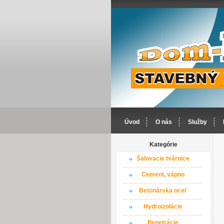
Úvod
O nás
Služby
Kategórie
Šalovacie tvárnice
Cement, vápno
Betonárska oceľ
Hydroizolácie
Penetrácie