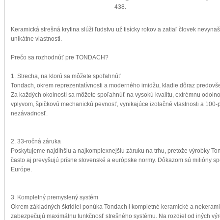
438.
Keramická strešná krytina slúži ľudstvu už tisícky rokov a zatiaľ človek nevynaši
unikátne vlastnosti.
Prečo sa rozhodnúť pre TONDACH?
1. Strecha, na ktorú sa môžete spoľahnúť
Tondach, okrem reprezentatívnosti a moderného imidžu, kladie dôraz predovše
Za každých okolností sa môžete spoľahnúť na vysokú kvalitu, extrémnu odoln
vplyvom, špičkovú mechanickú pevnosť, vynikajúce izolačné vlastnosti a 100-
nezávadnosť.
2. 33-ročná záruka
Poskytujeme najdlhšiu a najkomplexnejšiu záruku na trhu, pretože výrobky To
často aj prevyšujú prísne slovenské a európske normy. Dôkazom sú milióny sp
Európe.
3. Kompletný premyslený systém
Okrem základných škridiel ponúka Tondach i kompletné keramické a nekeramick
zabezpečujú maximálnu funkčnosť strešného systému. Na rozdiel od iných výr