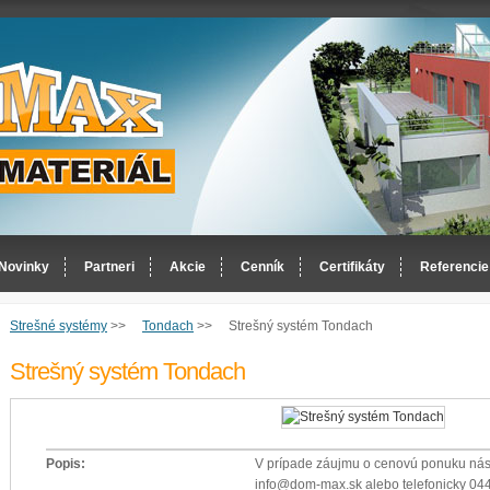
Novinky
Partneri
Akcie
Cenník
Certifikáty
Referencie
Strešné systémy
>>
Tondach
>>
Strešný systém Tondach
Strešný systém Tondach
Popis:
V prípade záujmu o cenovú ponuku nás 
info@dom-max.sk alebo telefonicky 044