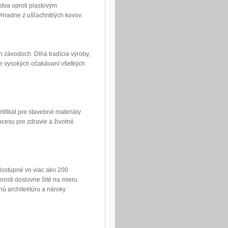
tva oproti plastovým
ýhradne z ušľachntilých kovov.
 závodoch. Dlhá tradícia výroby,
ie vysokých očakávaní všetkých
tifikát pre stavebné materiály
cesu pre zdravie a životné
dostupné vo viac ako 200
nosti doslovne šité na mieru.
nú architektúru a nároky