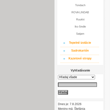
Tondach
ROVA LINDAB
Ruukki
Iko šindle
Satjam
Tepelné izolácie
Sadrokartón
Kazetové stropy
Vyhľadávanie
Dnes je: 7.8.2026
Meniny má: Štefánia