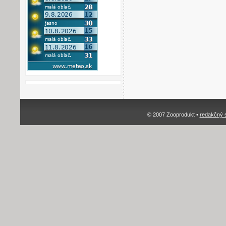
© 2007 Zooprodukt •
redakčný 