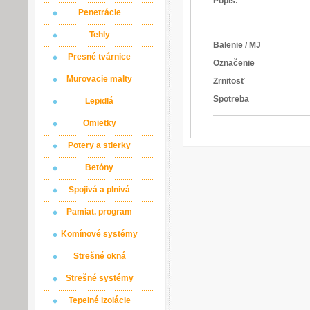
Popis:
Penetrácie
Tehly
Balenie / MJ
Presné tvárnice
Označenie
Murovacie malty
Zrnitosť
Spotreba
Lepidlá
Omietky
Potery a stierky
Betóny
Spojivá a plnivá
Pamiat. program
Komínové systémy
Strešné okná
Strešné systémy
Tepelné izolácie