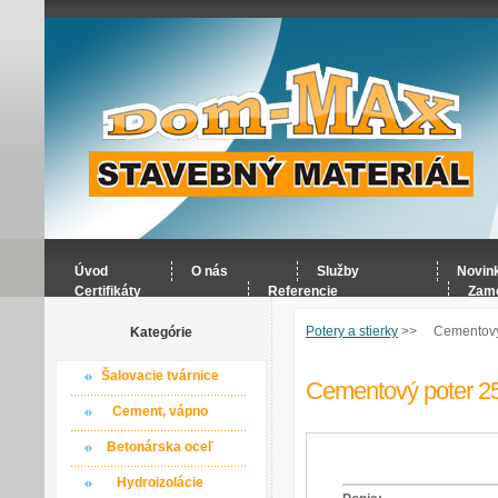
Úvod
O nás
Služby
Novin
Certifikáty
Referencie
Zame
Potery a stierky
>>
Cementový
Kategórie
Šalovacie tvárnice
Cementový poter 2
Cement, vápno
Betonárska oceľ
Hydroizolácie